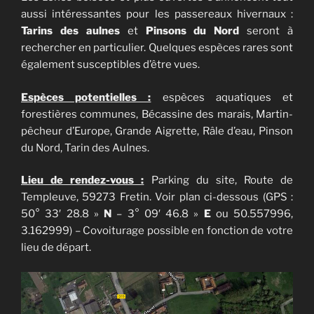
aussi intéressantes pour les passereaux hivernaux :
Tarins des aulnes
et
Pinsons du Nord
seront à
rechercher en particulier. Quelques espèces rares sont
également susceptibles d’être vues.
Espèces potentielles :
espèces aquatiques et
forestières communes, Bécassine des marais, Martin-
pêcheur d’Europe, Grande Aigrette, Râle d’eau, Pinson
du Nord, Tarin des Aulnes.
Lieu de rendez-vous :
Parking du site, Route de
Templeuve, 59273 Fretin. Voir plan ci-dessous (GPS :
50° 33′ 28.8 »
N
– 3° 09′ 46.8 »
E
ou 50.557996,
3.162999) – Covoiturage possible en fonction de votre
lieu de départ.