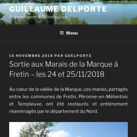
Aller
GUILLAUME DELPORTE
au
Entomologiste & Guide Nature
contenu
principal
Menu
PUBLIÉ
15 NOVEMBRE 2018
PAR
GDELPORTE
LE
Sortie aux Marais de la Marque à
Fretin – les 24 et 25/11/2018
Au cœur de la vallée de la Marque, ces marais, partagés
entre les communes de Fretin, Péronne-en-Mélantois
et Templeuve, ont été restaurés et entièrement
réaménagés par le département du Nord.