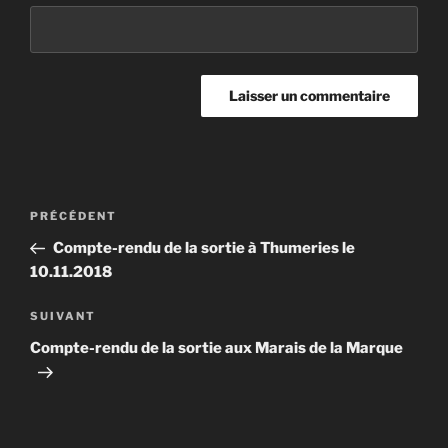
Navigation
Article
PRÉCÉDENT
de
précédent
Compte-rendu de la sortie à Thumeries le
l’article
10.11.2018
Article
SUIVANT
suivant
Compte-rendu de la sortie aux Marais de la Marque