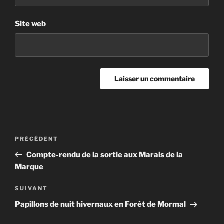
Site web
Navigation
Article
PRÉCÉDENT
de
précédent
Compte-rendu de la sortie aux Marais de la
l’article
Marque
Article
SUIVANT
suivant
Papillons de nuit hivernaux en Forêt de Mormal