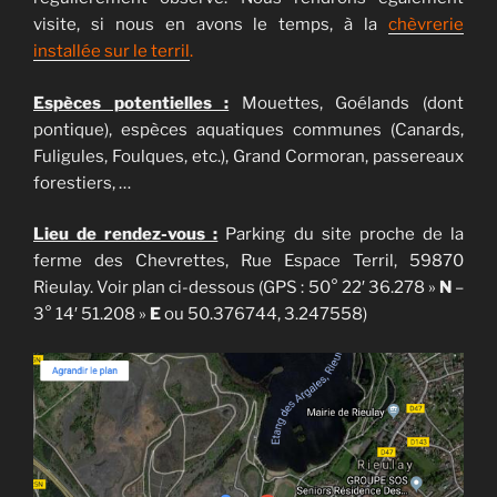
visite, si nous en avons le temps, à la
chèvrerie
installée sur le terril
.
Espèces potentielles :
Mouettes, Goélands (dont
pontique), espèces aquatiques communes (Canards,
Fuligules, Foulques, etc.), Grand Cormoran, passereaux
forestiers, …
Lieu de rendez-vous :
Parking du site proche de la
ferme des Chevrettes, Rue Espace Terril, 59870
Rieulay. Voir plan ci-dessous (GPS : 50° 22′ 36.278 »
N
–
3° 14′ 51.208 »
E
ou 50.376744, 3.247558)