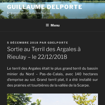
Aller
GUILLAUME DELPORTE
au
Entomologiste & Guide Nature
contenu
principal
Menu
PUBLIÉ
5 DÉCEMBRE 2018
PAR
GDELPORTE
LE
Sortie au Terril des Argales à
Rieulay – le 22/12/2018
Le terril des Argales était le plus grand terril du bassin
minier du Nord – Pas-de-Calais, avec 140 hectares
d’emprise au sol. Grand terril plat, il a été installé sur
des prairies et tourbières de la vallée de la Scarpe.