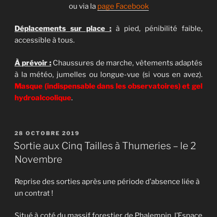
ou via la
page Facebook
Déplacements sur place :
à pied, pénibilité faible,
accessible à tous.
À prévoir :
Chaussures de marche, vêtements adaptés
à la météo, jumelles ou longue-vue (si vous en avez).
Masque (indispensable dans les observatoires) et gel
hydroalcoolique
.
PUBLIÉ
28 OCTOBRE 2019
LE
Sortie aux Cinq Tailles à Thumeries – le 2
Novembre
Reprise des sorties après une période d’absence liée à
un contrat !
Situé à coté du massif forestier de Phalempin,
l’Espace