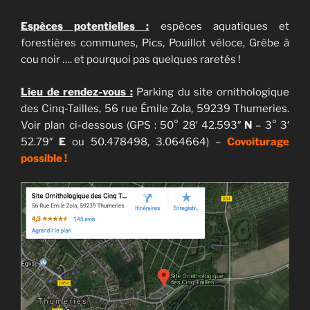
Espèces potentielles :
espèces aquatiques et
forestières communes, Pics, Pouillot véloce, Grèbe à
cou noir …. et pourquoi pas quelques raretés !
Lieu de rendez-vous :
Parking du site ornithologique
des Cinq-Tailles, 56 rue Émile Zola, 59239 Thumeries.
Voir plan ci-dessous (GPS : 50° 28′ 42.593″
N
– 3° 3′
52.79″
E
ou 50.478498, 3.064664) –
Covoiturage
possible !