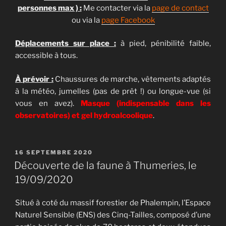
personnes max ) :
Me contacter via la
page de contact
ou via la
page Facebook
Déplacements sur place :
à pied, pénibilité faible,
accessible à tous.
À prévoir :
Chaussures de marche, vêtements adaptés
à la météo, jumelles (pas de prêt !) ou longue-vue (si
vous en avez).
Masque (indispensable dans les
observatoires) et gel hydroalcoolique
.
PUBLIÉ
16 SEPTEMBRE 2020
LE
Découverte de la faune à Thumeries, le
19/09/2020
Situé à coté du massif forestier de Phalempin, l’Espace
Naturel Sensible (ENS) des Cinq-Tailles, composé d’une