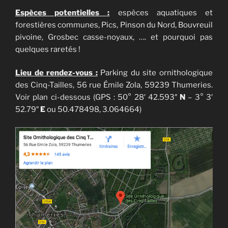
Espèces potentielles :
espèces aquatiques et
forestières communes, Pics, Pinson du Nord, Bouvreuil
pivoine, Grosbec casse-noyaux, …. et pourquoi pas
quelques raretés !
Lieu de rendez-vous :
Parking du site ornithologique
des Cinq-Tailles, 56 rue Émile Zola, 59239 Thumeries.
Voir plan ci-dessous (GPS : 50° 28′ 42.593″
N
– 3° 3′
52.79″
E
ou 50.478498, 3.064664)