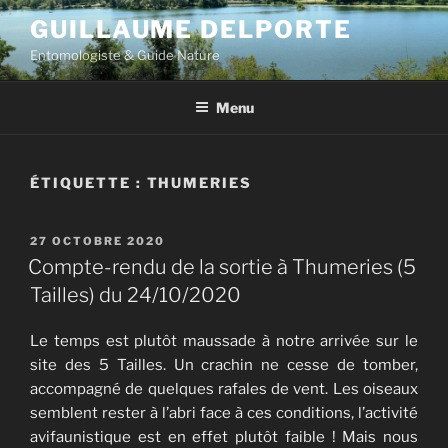
Aller
GUILLAUME DELPORTE
au
Entomologiste & Guide Nature
contenu
principal
Menu
ÉTIQUETTE :
THUMERIES
PUBLIÉ
27 OCTOBRE 2020
LE
Compte-rendu de la sortie à Thumeries (5
Tailles) du 24/10/2020
Le temps est plutôt maussade à notre arrivée sur le
site des 5 Tailles. Un crachin ne cesse de tomber,
accompagné de quelques rafales de vent. Les oiseaux
semblent rester à l’abri face à ces conditions, l’activité
avifaunistique est en effet plutôt faible ! Mais nous