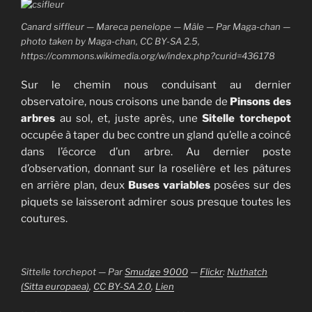
Canard siffleur — Mareca penelope — Mâle — Par Maga-chan —
photo taken by Maga-chan, CC BY-SA 2.5,
https://commons.wikimedia.org/w/index.php?curid=436178
Sur le chemin nous conduisant au dernier
observatoire, nous croisons une bande de
Pinsons des
arbres
au sol, et, juste après, une
Sitelle torchepot
occupée à taper du bec contre un gland qu’elle a coincé
dans l’écorce d’un arbre. Au dernier poste
d’observation, donnant sur la roselière et les pâtures
en arrière plan, deux
Buses variables
posées sur des
piquets se laisseront admirer sous presque toutes les
coutures.
Sittelle torchepot — Par
Smudge 9000
—
Flickr
:
Nuthatch
(Sitta europaea)
,
CC BY-SA 2.0
,
Lien