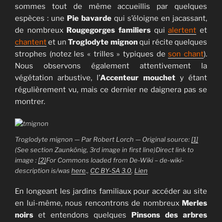
sommes tout de même accueillis par quelques
espèces : une
Pie bavarde
qui s’éloigne en jacassant,
de nombreux
Rougegorges familiers
qui
alertent
et
chantent
et un
Troglodyte mignon
qui récite quelques
strophes (notez les « trilles » typiques de
son chant
).
Nous observons également attentivement la
végétation arbustive, l’
Accenteur mouchet
y étant
régulièrement vu, mais ce dernier ne daignera pas se
montrer.
Troglodyte mignon — Par Robert Lorch — Original source:
[1]
(See section Zaunkönig, 3rd image in first line)Direct link to
image :
[2]
For Commons loaded from De-Wiki – de-wiki-
description is/was
here
.,
CC BY-SA 3.0
,
Lien
En longeant les jardins familiaux pour accéder au site
en lui-même, nous rencontrons de nombreux
Merles
noirs
et entendons quelques
Pinsons des arbres