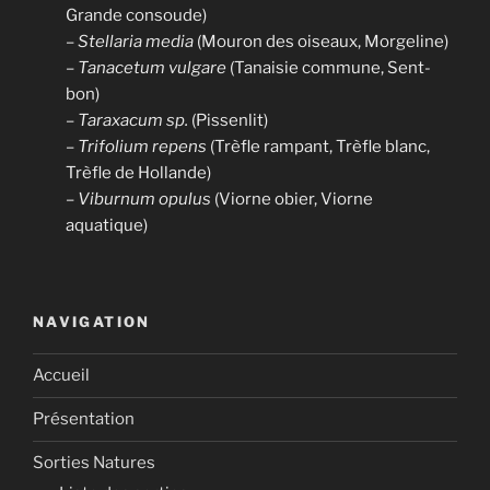
Grande consoude)
–
Stellaria media
(Mouron des oiseaux, Morgeline)
–
Tanacetum vulgare
(Tanaisie commune, Sent-
bon)
–
Taraxacum sp.
(Pissenlit)
–
Trifolium repens
(Trèfle rampant, Trèfle blanc,
Trèfle de Hollande)
–
Viburnum opulus
(Viorne obier, Viorne
aquatique)
NAVIGATION
Accueil
Présentation
Sorties Natures