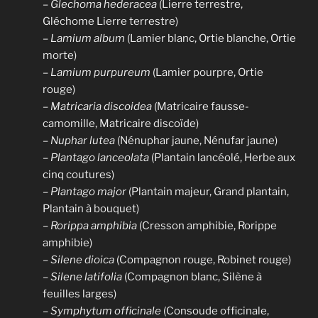
–
Glechoma hederacea
(Lierre terrestre,
Gléchome Lierre terrestre)
–
Lamium album
(Lamier blanc, Ortie blanche, Ortie
morte)
–
Lamium purpureum
(Lamier pourpre, Ortie
rouge)
–
Matricaria discoidea
(Matricaire fausse-
camomille, Matricaire discoïde)
–
Nuphar lutea
(Nénuphar jaune, Nénufar jaune)
–
Plantago lanceolata
(Plantain lancéolé, Herbe aux
cinq coutures)
–
Plantago major
(Plantain majeur, Grand plantain,
Plantain à bouquet)
–
Rorippa amphibia
(Cresson amphibie, Rorippe
amphibie)
–
Silene dioica
(Compagnon rouge, Robinet rouge)
–
Silene latifolia
(Compagnon blanc, Silène à
feuilles larges)
–
Symphytum officinale
(Consoude officinale,