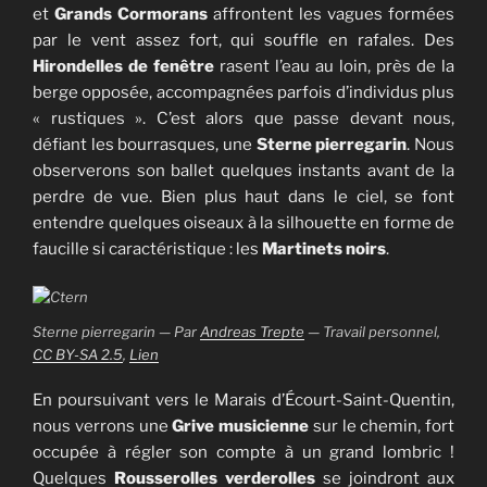
et
Grands Cormorans
affrontent les vagues formées
par le vent assez fort, qui souffle en rafales. Des
Hirondelles de fenêtre
rasent l’eau au loin, près de la
berge opposée, accompagnées parfois d’individus plus
« rustiques ». C’est alors que passe devant nous,
défiant les bourrasques, une
Sterne pierregarin
. Nous
observerons son ballet quelques instants avant de la
perdre de vue. Bien plus haut dans le ciel, se font
entendre quelques oiseaux à la silhouette en forme de
faucille si caractéristique : les
Martinets noirs
.
Sterne pierregarin — Par
Andreas Trepte
—
Travail personnel
,
CC BY-SA 2.5
,
Lien
En poursuivant vers le Marais d’Écourt-Saint-Quentin,
nous verrons une
Grive musicienne
sur le chemin, fort
occupée à régler son compte à un grand lombric !
Quelques
Rousserolles verderolles
se joindront aux