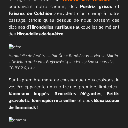
poursuivant notre chemin, des
Perdrix grises
et
Faisans de Colchide
s’envolent d’un champ à notre
passage, tandis qu’au dessus de nous passent des
dizaines d’
Hirondelles rustiques
auxquelles se mêlent
des
Hirondelles de fenêtre
.
Hirondelle de fenêtre — Par
Ómar Runólfsson
—
House Martin
– Delichon urbicum – Bæjasvala
Uploaded by
Snowmanradio
,
CC BY 2.0
,
Lien
Sur la première mare de chasse que nous croisons, la
vasière apparente nous offre nos premiers limicoles :
Vanneaux huppés
,
Avocettes élégantes
,
Petits
gravelots
,
Tournepierre à collier
et deux
Bécasseaux
de Temminck
!