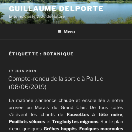
Aller
GUILLAUME DELPORTE
au
Entomologiste & Guide Nature
contenu
principal
Menu
ÉTIQUETTE :
BOTANIQUE
PUBLIÉ
17 JUIN 2019
LE
Compte-rendu de la sortie à Palluel
(08/06/2019)
La matinée s’annonce chaude et ensoleillée à notre
arrivée au Marais du Grand Clair. De tous côtés
s’élèvent les chants de
Fauvettes à tête noire
,
Pouillots véloces
et
Troglodytes mignons
. Sur le plan
d’eau, quelques
Grèbes huppés
,
Foulques macroules