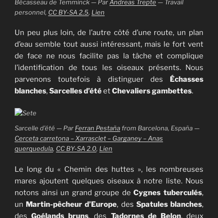
Bécasseau de Temminck — Par
Andreas Trepte
—
Travail
personnel
,
CC BY-SA 2.5
,
Lien
Un peu plus loin, de l’autre côté d’une route, un plan
d’eau semble tout aussi intéressant, mais le fort vent
de face ne nous facilite pas la tâche et complique
l’identification de tous les oiseaux présents. Nous
parvenons toutefois à distinguer des
Échasses
blanches
,
Sarcelles d’été
et
Chevaliers gambettes
.
Sarcelle d’été — Par
Ferran Pestaña
from Barcelona, España —
Cerceta carretona – Xarrasclet – Garganey – Anas
querquedula
,
CC BY-SA 2.0
,
Lien
Le long du « Chemin des huttes », les nombreuses
mares ajoutent quelques oiseaux à notre liste. Nous
notons ainsi un grand groupe de
Cygnes tuberculés
,
un
Martin-pêcheur d’Europe
, des
Spatules blanches
,
des
Goélands bruns
, des
Tadornes de Belon
, deux