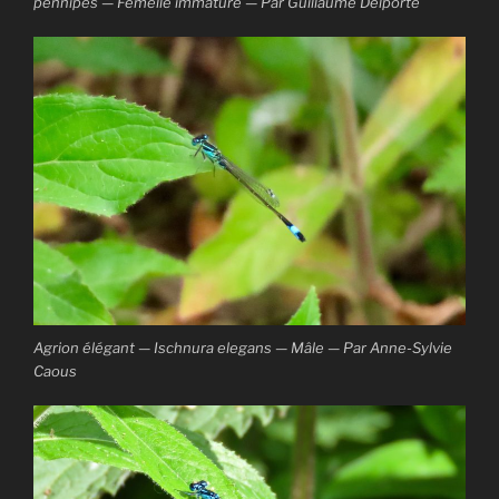
pennipes — Femelle immature — Par Guillaume Delporte
Agrion élégant — Ischnura elegans — Mâle — Par Anne-Sylvie
Caous