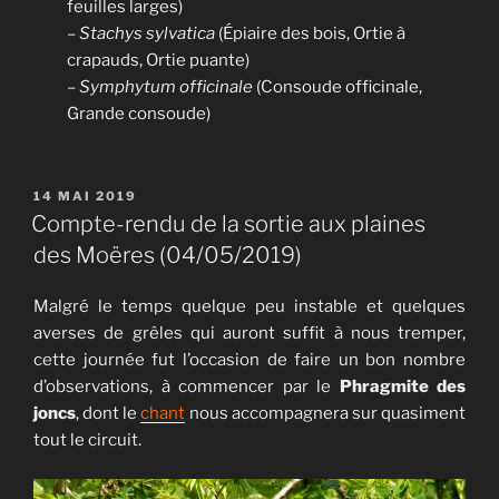
feuilles larges)
–
Stachys sylvatica
(Épiaire des bois, Ortie à
crapauds, Ortie puante)
–
Symphytum officinale
(Consoude officinale,
Grande consoude)
PUBLIÉ
14 MAI 2019
LE
Compte-rendu de la sortie aux plaines
des Moëres (04/05/2019)
Malgré le temps quelque peu instable et quelques
averses de grêles qui auront suffit à nous tremper,
cette journée fut l’occasion de faire un bon nombre
d’observations, à commencer par le
Phragmite des
joncs
, dont le
chant
nous accompagnera sur quasiment
tout le circuit.