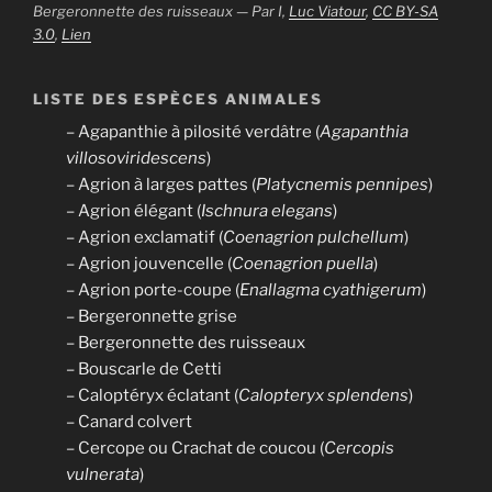
Bergeronnette des ruisseaux — Par I,
Luc Viatour
,
CC BY-SA
3.0
,
Lien
LISTE DES ESPÈCES ANIMALES
– Agapanthie à pilosité verdâtre (
Agapanthia
villosoviridescens
)
– Agrion à larges pattes (
Platycnemis pennipes
)
– Agrion élégant (
Ischnura elegans
)
– Agrion exclamatif (
Coenagrion pulchellum
)
– Agrion jouvencelle (
Coenagrion puella
)
– Agrion porte-coupe (
Enallagma cyathigerum
)
– Bergeronnette grise
– Bergeronnette des ruisseaux
– Bouscarle de Cetti
– Caloptéryx éclatant (
Calopteryx splendens
)
– Canard colvert
– Cercope ou Crachat de coucou (
Cercopis
vulnerata
)