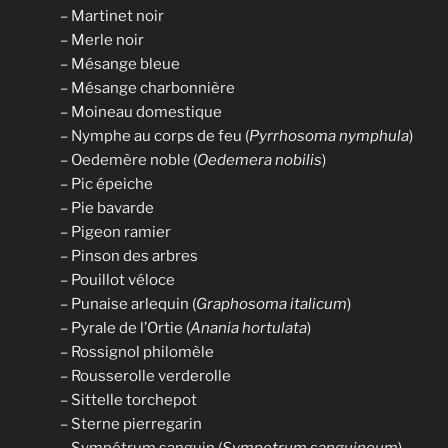
– Martinet noir
– Merle noir
– Mésange bleue
– Mésange charbonnière
– Moineau domestique
– Nymphe au corps de feu (
Pyrrhosoma nymphula
)
– Oedemère noble (
Oedemera nobilis
)
– Pic épeiche
– Pie bavarde
– Pigeon ramier
– Pinson des arbres
– Pouillot véloce
– Punaise arlequin (
Graphosoma italicum
)
– Pyrale de l’Ortie (
Anania hortulata
)
– Rossignol philomèle
– Rousserolle verderolle
– Sittelle torchepot
– Sterne pierregarin