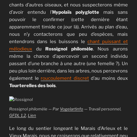
chants d’autres oiseaux, et nous suspecterons même
d’avoir entendu l’
Hypolaïs polyglotte
mais sans
pouvoir le confirmer (cette dernière étant
apparemment timide ce jour là). Arrivés au plan d’eau,
nous n’y contacterons que peu d’espèces, mais
entendrons dans les buissons le
chant puissant et
mélodieux
du
Rossignol philomèle
. Nous aurons
même la chance d’apercevoir un second individu
passant d’une branche à une autre (une femelle ?). Un
peu plus loin derrière, dans les arbres, nous percevrons
également le
roucoulement discret
d’au moins deux
Tourterelles des bois
.
Rossignol philomèle — Par
Vogelartinfo
—
Travail personnel
,
GFDL 1.2
,
Lien
Le long du sentier longeant le Marais d’Arleux et le
Vieux Marais, nous ne croiserons que relativement peu