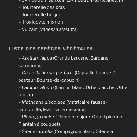
– Sympétrum sanguin (
Sympetrum sanguineum
)
– Tourterelle des bois
– Tourterelle turque
– Troglodyte mignon
– Vulcain (
Vanessa atalanta
)
LISTE DES ESPÈCES VÉGÉTALES
–
Arctium lappa
(Grande bardane, Bardane
commune)
– Capsella bursa
–
pastoris
(Capselle bourse-à-
pasteur, Bourse-de-capucin)
–
Lamium album
(Lamier blanc, Ortie blanche, Ortie
morte)
–
Matricaria discoidea
(Matricaire fausse-
camomille, Matricaire discoïde)
–
Plantago major
(Plantain majeur, Grand plantain,
Plantain à bouquet)
–
Silene latifolia
(Compagnon blanc, Silène à