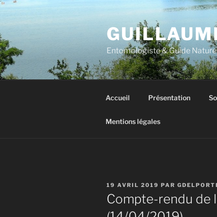
Aller
au
GUILLAUM
contenu
principal
Entomologiste & Guide Nature
Accueil
Présentation
So
Mentions légales
PUBLIÉ
19 AVRIL 2019
PAR
GDELPORT
LE
Compte-rendu de la 
(14/04/2019)