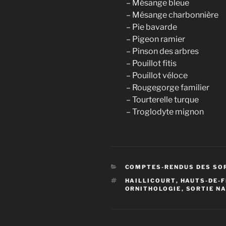
– Mésange bleue
– Mésange charbonnière
– Pie bavarde
– Pigeon ramier
– Pinson des arbres
– Pouillot fitis
– Pouillot véloce
– Rougegorge familier
– Tourterelle turque
– Troglodyte mignon
CATÉGORIES
COMPTES-RENDUS DES SO
ÉTIQUETTES
HAILLICOURT
,
HAUTS-DE-
ORNITHOLOGIE
,
SORTIE N