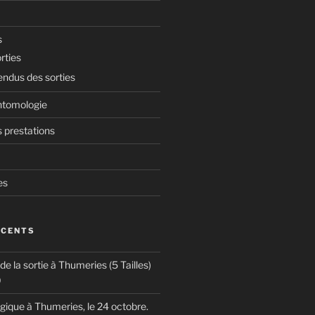
s
rties
ndus des sorties
ntomologie
 prestations
es
ÉCENTS
 la sortie à Thumeries (5 Tailles)
0
ogique à Thumeries, le 24 octobre.