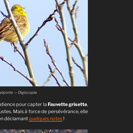
elporte — Digiscopie
atience pour capter la
Fauvette grisette
,
stes. Mais à force de persévérance, elle
t en déclamant
quelques notes
!