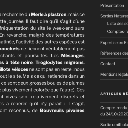
Présentation
la recherche du
Merle à plastron
, mais ce
Sorties Nature
e journée. Il faut dire qu’il s’agit d’une
Liste des so
fréquentation du site le week-end aura
Comptes-re
 En revanche, malgré des températures
inée, l’activité des autres espèces est
Expertise en E
mouchets
ne tiennent véritablement pas
Références des
 chants et poursuites. Les
Mésanges
,
es à tête noire
,
Troglodytes mignons
,
Contact
llots véloces
ne sont pas en reste : nous
Mentions légal
ut le site. Mais ce qui retiendra dans un
, ce sont deux grosses boules de plumes
e plus vivement colorée que l’autre). Ces
ARTICLES R
t vives sont relativement discrets et
s à repérer qu’il n’y parait : il s’agit,
Compte-rendu de
uront reconnus, de
Bouvreuils pivoines
du 24/10/202
Sortie ornithol