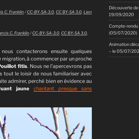
Découverte de 
is C. Franklin
/
CC-BY-SA-3.0
,
CC BY-SA 3.0
,
Lien
19/09/2020
Compte-rendu d
(05/07/2020)
ancis C. Franklin
/
CC-BY-SA-3.0
,
CC BY-SA 3.0
,
Animation déco
– le 05/07/20
, nous contacterons ensuite quelques
e migration, à commencer par un proche
ouillot fitis
. Nous ne l’apercevrons pas
 tout le loisir de nous familiariser avec
ite admirer, perché bien en évidence au
ruant jaune
chantant presque sans