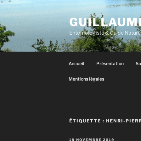
Aller
au
GUILLAUM
contenu
principal
Entomologiste & Guide Nature
Accueil
Présentation
So
Mentions légales
ÉTIQUETTE :
HENRI-PIER
PUBLIÉ
19 NOVEMBRE 2019