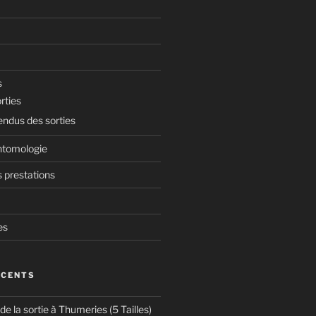
s
rties
ndus des sorties
ntomologie
 prestations
es
ÉCENTS
 la sortie à Thumeries (5 Tailles)