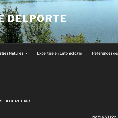
E DELPORTE
rties Natures
Expertise en Entomologie
Références des
RE ABERLENC
NAVIGATION