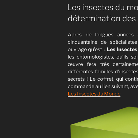
LE
Les insectes du mo
détermination des f
Après de longues années de
cinquantaine de spécialist
ouvrage qu’est «
Les Insecte
les entomologistes, qu’ils so
œuvre fera très certaineme
différentes familles d’insecte
secrets ! Le coffret, qui cont
commande au lien suivant, av
Les Insectes du Monde