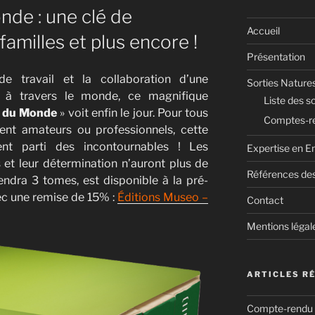
nde : une clé de
Accueil
amilles et plus encore !
Présentation
 travail et la collaboration d’une
Sorties Nature
es à travers le monde, ce magnifique
Liste des so
s du Monde
» voit enfin le jour. Pour tous
Comptes-re
ient amateurs ou professionnels, cette
nt parti des incontournables ! Les
Expertise en E
s et leur détermination n’auront plus de
Références des
iendra 3 tomes, est disponible à la pré-
ec une remise de 15% :
Éditions Museo –
Contact
Mentions légal
ARTICLES R
Compte-rendu de