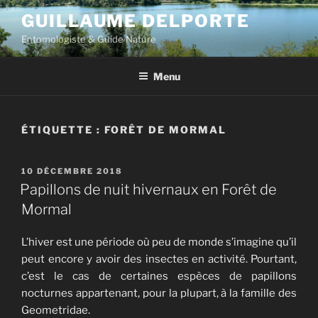
Aller
GUILLAUME DELPORTE
au
Entomologiste & Guide Nature
contenu
principal
Menu
ÉTIQUETTE :
FORÊT DE MORMAL
PUBLIÉ
10 DÉCEMBRE 2018
LE
Papillons de nuit hivernaux en Forêt de
Mormal
L’hiver est une période où peu de monde s’imagine qu’il
peut encore y avoir des insectes en activité. Pourtant,
c’est le cas de certaines espèces de papillons
nocturnes appartenant, pour la plupart, à la famille des
Geometridae.