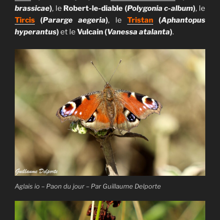
brassicae
)
, le
Robert-le-diable (
Polygonia c-album
)
, le
Tircis
(
Pararge aegeria
)
, le
Tristan
(
Aphantopus
hyperantus
)
et le
Vulcain (
Vanessa atalanta
)
.
Aglais io – Paon du jour – Par Guillaume Delporte