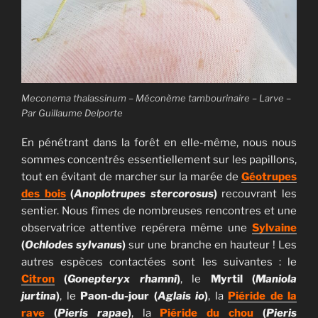
Meconema
thalassinum
– Méconème tambourinaire – Larve –
Par Guillaume Delporte
En pénétrant dans la forêt en elle-même, nous nous
sommes concentrés essentiellement sur les papillons,
tout en évitant de marcher sur la marée de
Géotrupes
des bois
(
Anoplotrupes stercorosus
)
recouvrant les
sentier. Nous fîmes de nombreuses rencontres et une
observatrice attentive repérera même une
Sylvaine
(
Ochlodes sylvanus
)
sur une branche en hauteur ! Les
autres espèces contactées sont les suivantes : le
Citron
(
Gonepteryx rhamni
)
, le
Myrtil (
Maniola
jurtina
)
, le
Paon-du-jour (
Aglais io
)
, la
Piéride de la
rave
(
Pieris rapae
)
, la
Piéride du chou
(
Pieris