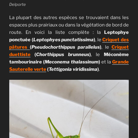
Delporte
La plupart des autres espèces se trouvaient dans les
espaces plus prairiaux ou dans la végétation de bord de
route. En voici la liste complète : la
Leptophye
ponctuée (
Leptophyes punctatissima
)
, le
Criquet des
pâtures
(
Pseudochorthippus parallelus
)
, le
Criquet
duettiste
(
Chorthippus brunneus
)
, le
Méconème
tambourinaire (
Meconema thalassinum
)
et la
Grande
Sauterelle verte
(
Tettigonia viridissima
)
.