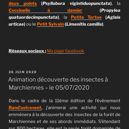
deux points
(
Psyllobora vigintiduopunctata
)
, la
Coccinelle à damier
(
Propylea
quatuordecimpunctata
)
, la
Petite Tortue
(
Aglais
urticae
)
ou le
Petit Sylvain
(
Limenitis camilla
)
.
Réseaux sociaux :
Ma page facebook
PUBLIÉ
26 JUIN 2020
LE
Animation découverte des insectes à
Marchiennes – le 05/07/2020
Dans le cadre de la 11ème édition de l’événement
Rand’ostrevent
, j’animerai une activité qui nous
emmènera à la découverte des insectes de la forêt de
Marchiennes et de ses abords immédiats. S’étendant
sur 800 hectares, elle est la seule forêt domaniale de