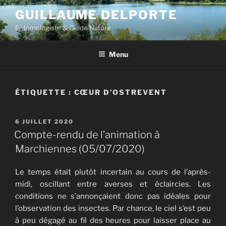
Aller
GUILLAUME DELPORTE
au
Entomologiste & Guide Nature
contenu
principal
Menu
ÉTIQUETTE :
CŒUR D’OSTREVENT
PUBLIÉ
6 JUILLET 2020
LE
Compte-rendu de l’animation à
Marchiennes (05/07/2020)
Le temps était plutôt incertain au cours de l’après-
midi, oscillant entre averses et éclaircies. Les
conditions ne s’annonçaient donc pas idéales pour
l’observation des insectes. Par chance, le ciel s’est peu
à peu dégagé au fil des heures pour laisser place au