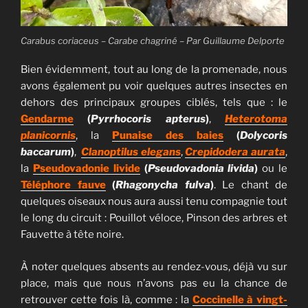
Carabus coriaceus – Carabe chagriné – Par Guillaume Delporte
Bien évidemment, tout au long de la promenade, nous
avons également pu voir quelques autres insectes en
dehors des principaux groupes ciblés, tels que : le
Gendarme
(
Pyrrhocoris apterus
)
,
Heterotoma
planicornis
, la
Punaise des baies
(
Dolycoris
baccarum
)
,
Clanoptilus elegans
,
Crepidodera aurata
,
la
Pseudovadonie livide
(
Pseudovadonia livida
)
ou le
Téléphore fauve
(
Rhagonycha fulva
)
. Le chant de
quelques oiseaux nous aura aussi tenu compagnie tout
le long du circuit : Pouillot véloce, Pinson des arbres et
Fauvette à tête noire.
À noter quelques absents au rendez-vous, déjà vu sur
place, mais que nous n’avons pas eu la chance de
retrouver cette fois là, comme : la
Coccinelle à vingt-