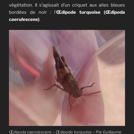
végétation. Il s’agissait d’un criquet aux ailes bleues
bordées de noir : l’
Œdipode turquoise (
Œdipoda
caerulescens
)
.
Œdipoda caerulescens – Œdipode turquoise – Par Guillaume